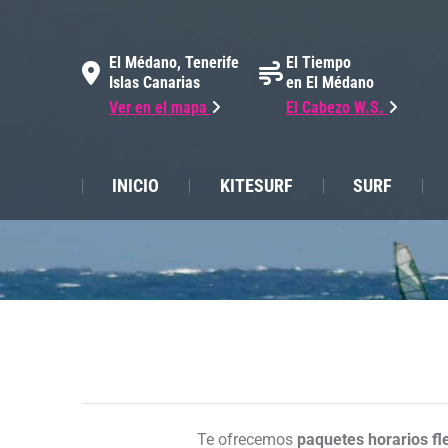
El Médano, Tenerife
El Tiempo
Islas Canarias
en El Médano
Ver en el mapa
El Cabezo W.S.
INICIO
KITESURF
SURF
Te ofrecemos
paquetes horarios fl