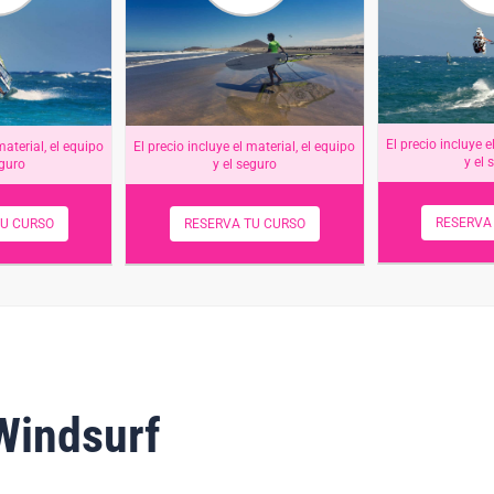
El precio incluye e
material, el equipo
El precio incluye el material, el equipo
y el 
eguro
y el seguro
RESERVA
TU CURSO
RESERVA TU CURSO
Windsurf