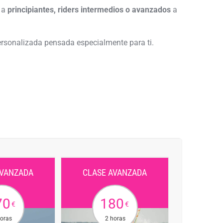
r a
principiantes, riders intermedios o avanzados
a
ersonalizada pensada especialmente para ti.
AVANZADA
CLASE AVANZADA
70
180
€
€
horas
2 horas