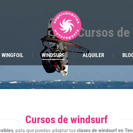
Cursos de 
WINGFOIL
WINDSURF
ALQUILER
BLO
Cursos de windsurf
exibles
, para que puedas adaptar tus
clases de windsurf en Ten