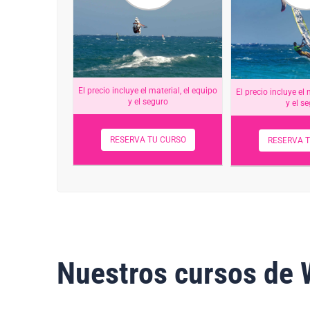
El precio incluye el material, el equipo
El precio incluye el 
y el seguro
y el s
RESERVA TU CURSO
RESERVA 
Nuestros cursos de 