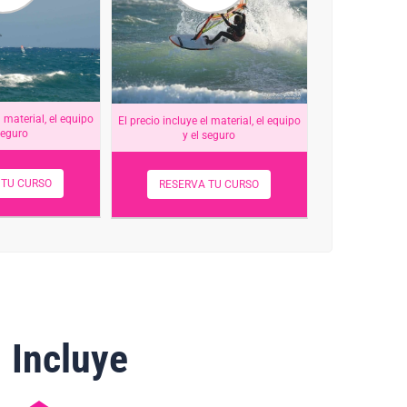
l material, el equipo
El precio incluye el material, el equipo
seguro
y el seguro
 TU CURSO
RESERVA TU CURSO
Incluye