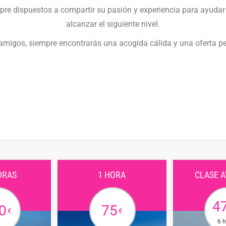
mpre dispuestos a compartir su pasión y experiencia para ayuda
alcanzar el siguiente nivel.
amigos, siempre encontrarás una acogida cálida y una oferta p
ORAS
1 HORA
CLASE 
4
0
75
€
€
6 