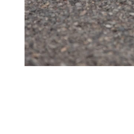
© Sognicanarias S.L. | Diseñado por CUADRADOS