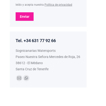
leído y acepta nuestra
Política de privacidad
Enviar
Tel. +34 631 77 92 66
Sognicanarias Watersports
Paseo Nuestra Señora Mercedes de Roja, 26
38612 - El Médano
Santa Cruz de Tenerife
Encuéntranos en:
Mail
Whatsapp
page
page
opens
opens
in
in
new
new