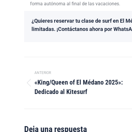
forma autónoma al final de las vacaciones.
¿Quieres reservar tu clase de surf en El 
limitadas.
¡Contáctanos ahora por WhatsAp
Navegación
ANTERIOR
entre
«King/Queen of El Médano 2025»:
Publicación
publicaciones
Dedicado al Kitesurf
anterior:
Deja una respuesta