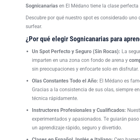
Sognicanarias
en El Médano tiene la clase perfecta p
Descubre por qué nuestro spot es considerado uno d
surfear.
¿Por qué elegir Sognicanarias para apre
Un Spot Perfecto y Seguro (Sin Rocas):
La segur
imparten en una zona con fondo de arena y
comp
sin preocupaciones y enfocarte solo en disfrutar.
Olas Constantes Todo el Año:
El Médano es famo
Gracias a la consistencia de sus olas, siempre e
técnica rápidamente.
Instructores Profesionales y Cualificados:
Nuestr
experimentados y apasionados. Te guiarán paso a
un aprendizaje rápido, seguro y divertido.
Clases en Español, Inglés e Italiano:
Cero barrera