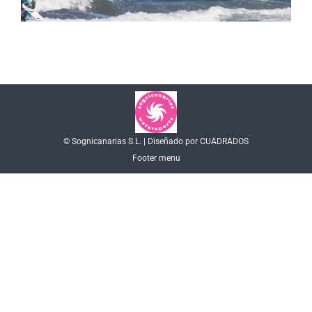
© Sognicanarias S.L. | Diseñado por CUADRADOS
Footer menu