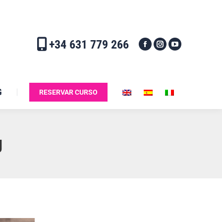
+34 631 779 266
G
RESERVAR CURSO
g