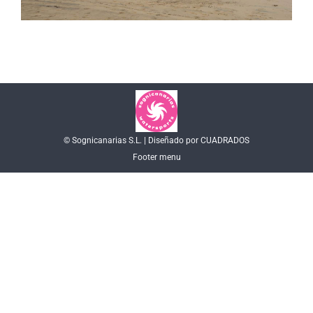
© Sognicanarias S.L. | Diseñado por CUADRADOS
Footer menu