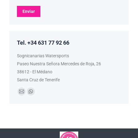
Enviar
Tel. +34 631 77 92 66
Sognicanarias Watersports
Paseo Nuestra Señora Mercedes de Roja, 26
38612 - El Médano
Santa Cruz de Tenerife
Encuéntranos en:
Mail
Whatsapp
page
page
opens
opens
in
in
new
new
window
window